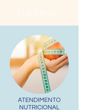
ATENDIMENTO
NUTRICIONAL