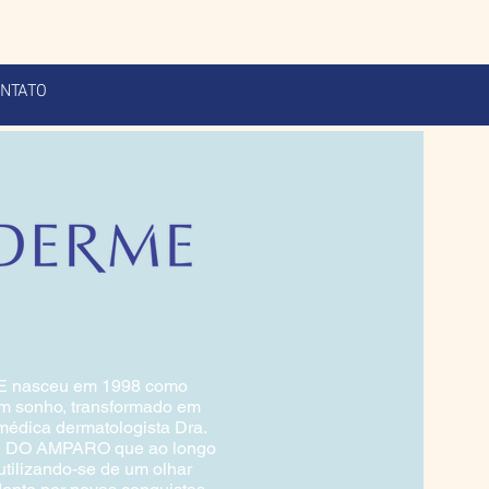
NTATO
 nasceu em 1998 como
um sonho, transformado em
médica dermatologista Dra.
DO AMPARO que ao longo
utilizando-se de um olhar