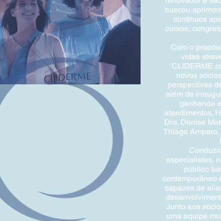
renovador e sed
buscou aprimor
contínuos ap
cursos, congres
Com o propósit
vidas atrav
CLIDERME cr
novos sócios
perspectivas d
além da inaugu
ganhando ag
atendimentos. H
Dra. Denise Mato
Thiago Amparo, 
Conduzid
especialistas, 
público ba
contemporâneo e
capazes de alia
desenvolvimento
Junto aos sóci
uma equipe mult