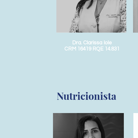
Dra. Clarissa Iole
CRM 16419 RQE 14.831
Nutricionista