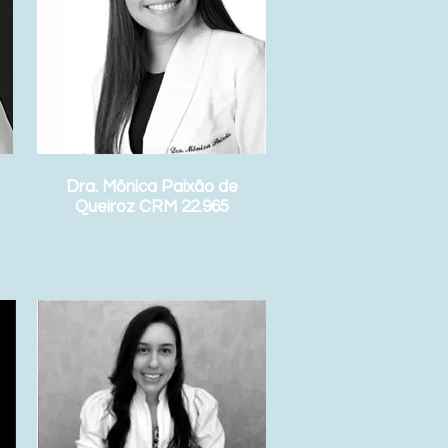
Dra. Mônica Paixão de
Queiroz CRM 22.965