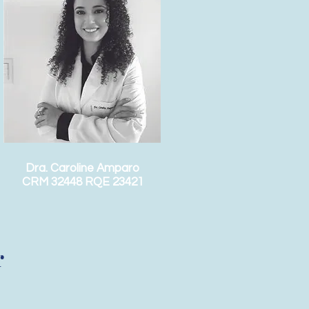
Dra. Caroline Amparo
CRM 32448 RQE 23421
r