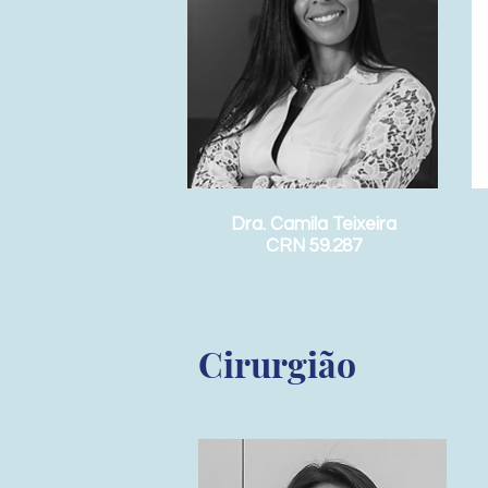
Dra. Camila Teixeira
CRN 59.287
Cirurgião