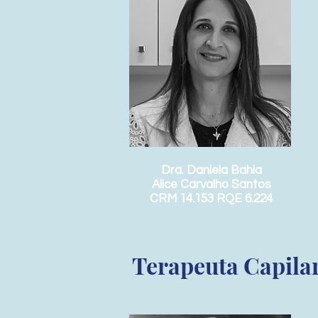
Dra. Daniela Bahia
Alice Carvalho Santos
CRM 14.153 RQE 6.224
Terapeuta Capila