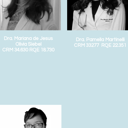
Dra. Mariana de Jesus
Dra. Pamella Martinelli
Olivia Siebel
CRM 33277 RQE 22.351
CRM 34.630 RQE 18.730