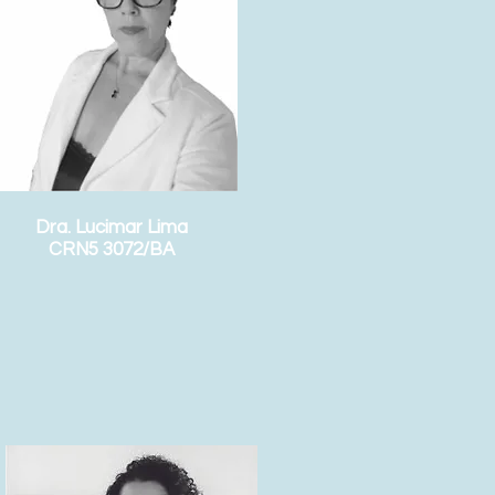
Dra. Lucimar Lima
CRN5 3072/BA