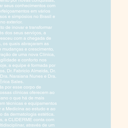
ento por novas conquistas,
ar seus conhecimentos com
erfeiçoamentos em vários
sos e simpósios no Brasil e
no exterior.
o de inovar e transformar
és dos seus serviços, a
esceu com a chegada de
, os quais abraçaram as
e mudanças e crescimento,
ração de uma nova Clínica,
ilidade e conforto nos
oje, a equipe é formada por
s, Dr. Fabrício Almeida, Dr.
Dra. Naraiana Nunes e Dra.
Érica Sales.
a por esse corpo de
nossas clínicas oferecem ao
iano o que há de mais
m técnicas e equipamentos
r a Medicina ao estudo e ao
 da dermatologia estética.
os, a CLIDERME conta com
idisciplinar, através de um