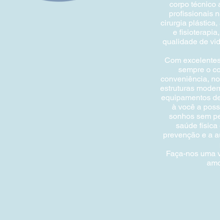
corpo técnico
profissionais 
cirurgia plástica,
e fisioterapia
qualidade de vid
Com excelentes
sempre o co
conveniência, no
estruturas moder
equipamentos de
à você a poss
sonhos sem pe
saúde física
prevenção e a a
Faça-nos uma v
amo