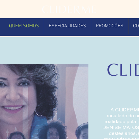
QUEM SOMOS
ESPECIALIDADES
PROMOÇÕES
CO
A CLIDERME
resultado de 
realidade pela 
DENISE MATOS 
destes anos, 