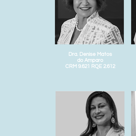
Dra. Denise Matos
do Amparo
CRM 9.621 RQE 2.612