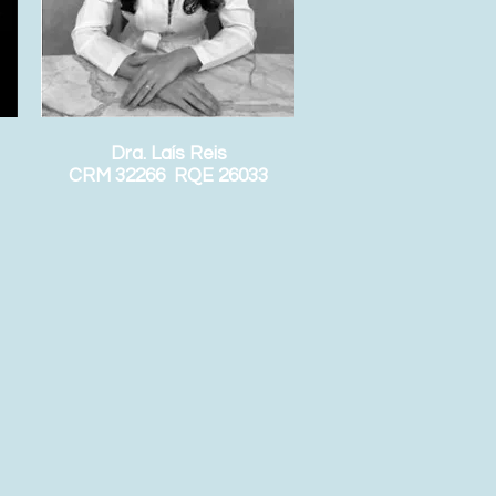
Dra. Laís Reis
CRM 32266 RQE 26033