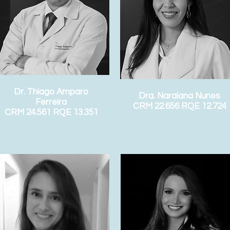
Dr. Thiago Amparo
Dra. Naraiana Nunes
Ferreira
CRM 22.656 RQE 12.724
CRM 24.561 RQE 13.351